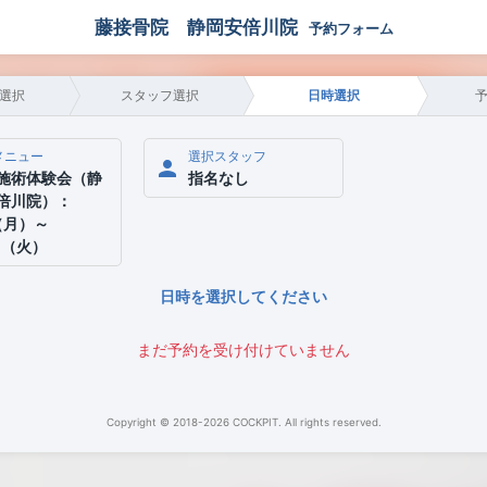
藤接骨院 静岡安倍川院
予約フォーム
選択
スタッフ選択
日時選択
メニュー
選択スタッフ
person
施術体験会（静
指名なし
倍川院）：
1（月）～
0（火）
日時を選択してください
まだ予約を受け付けていません
Copyright © 2018-2026 COCKPIT. All rights reserved.