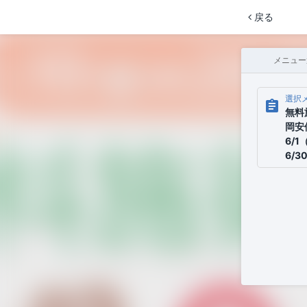
戻る
メニュー
選択
assignment
無料
岡安
6/
6/3