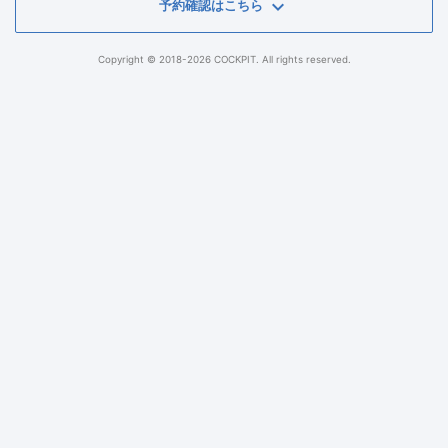
keyboard_arrow_down
予約確認はこちら
Copyright © 2018-2026 COCKPIT. All rights reserved.
予約番号
電話番号
予約確認