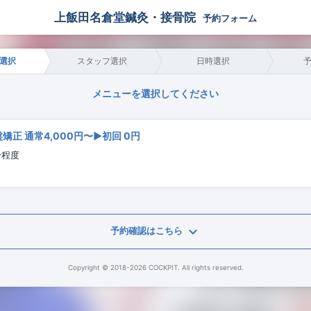
上飯田名倉堂鍼灸・接骨院
予約フォーム
選択
スタッフ選択
日時選択
メニューを選択してください
矯正 通常4,000円〜▶初回 0円
分程度
keyboard_arrow_down
予約確認はこちら
Copyright © 2018-2026 COCKPIT. All rights reserved.
番号
電話番号